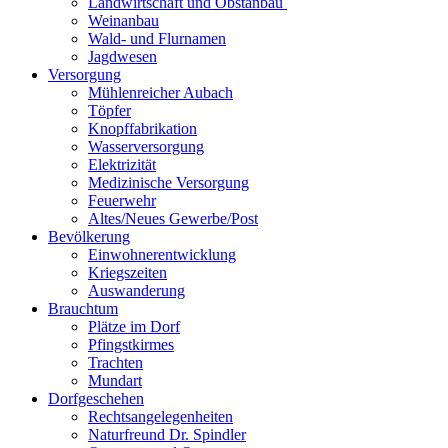
Landwirtschaft und Obstanbau
Weinanbau
Wald- und Flurnamen
Jagdwesen
Versorgung
Mühlenreicher Aubach
Töpfer
Knopffabrikation
Wasserversorgung
Elektrizität
Medizinische Versorgung
Feuerwehr
Altes/Neues Gewerbe/Post
Bevölkerung
Einwohnerentwicklung
Kriegszeiten
Auswanderung
Brauchtum
Plätze im Dorf
Pfingstkirmes
Trachten
Mundart
Dorfgeschehen
Rechtsangelegenheiten
Naturfreund Dr. Spindler