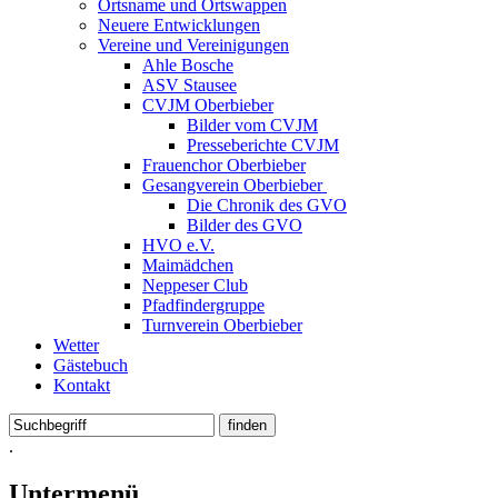
Ortsname und Ortswappen
Neuere Entwicklungen
Vereine und Vereinigungen
Ahle Bosche
ASV Stausee
CVJM Oberbieber
Bilder vom CVJM
Presseberichte CVJM
Frauenchor Oberbieber
Gesangverein Oberbieber
Die Chronik des GVO
Bilder des GVO
HVO e.V.
Maimädchen
Neppeser Club
Pfadfindergruppe
Turnverein Oberbieber
Wetter
Gästebuch
Kontakt
.
Untermenü