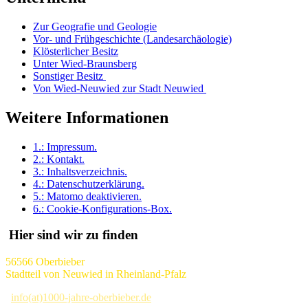
Zur Geografie und Geologie
Vor- und Frühgeschichte (Landesarchäologie)
Klösterlicher Besitz
Unter Wied-Braunsberg
Sonstiger Besitz
Von Wied-Neuwied zur Stadt Neuwied
Weitere Informationen
1.:
Impressum
.
2.:
Kontakt
.
3.:
Inhaltsverzeichnis
.
4.:
Datenschutzerklärung
.
5.:
Matomo deaktivieren
.
6.:
Cookie-Konfigurations-Box
.
Hier sind wir zu finden
56566 Oberbieber
Stadtteil von Neuwied in Rheinland-Pfalz
info(at)1000-jahre-oberbieber.de