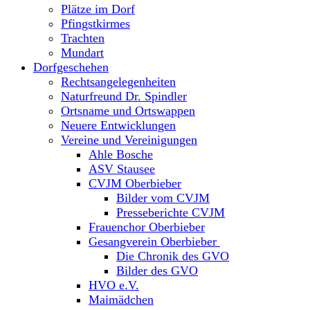
Plätze im Dorf
Pfingstkirmes
Trachten
Mundart
Dorfgeschehen
Rechtsangelegenheiten
Naturfreund Dr. Spindler
Ortsname und Ortswappen
Neuere Entwicklungen
Vereine und Vereinigungen
Ahle Bosche
ASV Stausee
CVJM Oberbieber
Bilder vom CVJM
Presseberichte CVJM
Frauenchor Oberbieber
Gesangverein Oberbieber
Die Chronik des GVO
Bilder des GVO
HVO e.V.
Maimädchen