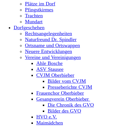
Plätze im Dorf
Pfingstkirmes
Trachten
Mundart
Dorfgeschehen
Rechtsangelegenheiten
Naturfreund Dr. Spindler
Ortsname und Ortswappen
Neuere Entwicklungen
Vereine und Vereinigungen
Ahle Bosche
ASV Stausee
CVJM Oberbieber
Bilder vom CVJM
Presseberichte CVJM
Frauenchor Oberbieber
Gesangverein Oberbieber
Die Chronik des GVO
Bilder des GVO
HVO e.V.
Maimädchen