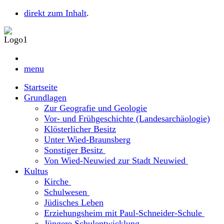
direkt zum Inhalt
.
menu
Startseite
Grundlagen
Zur Geografie und Geologie
Vor- und Frühgeschichte (Landesarchäologie)
Klösterlicher Besitz
Unter Wied-Braunsberg
Sonstiger Besitz
Von Wied-Neuwied zur Stadt Neuwied
Kultus
Kirche
Schulwesen
Jüdisches Leben
Erziehungsheim mit Paul-Schneider-Schule
Jüngere Schulentwicklung