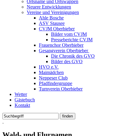
Ortsname und Ortswappen
Neuere Entwicklungen
Vereine und Vereinigungen
Ahle Bosche
ASV Stausee
CVJM Oberbieber
Bilder vom CVJM
Presseberichte CVJM
Frauenchor Oberbieber
Gesangverein Oberbieber
Die Chronik des GVO
Bilder des GVO
HVO e.V.
Maimädchen
Neppeser Club
Pfadfindergruppe
Turnverein Oberbieber
Wetter
Gästebuch
Kontakt
.
Wald- und Flurnamen