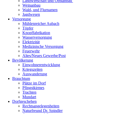
Landwirtschaft und Obstanbau
Weinanbau
Wald- und Flurnamen
Jagdwesen
Versorgung
Mühlenreicher Aubach
Töpfer
Knopffabrikation
Wasserversorgung
Elektrizität
Medizinische Versorgung
Feuerwehr
Altes/Neues Gewerbe/Post
Bevölkerung
Einwohnerentwicklung
Kriegszeiten
Auswanderung
Brauchtum
Plätze im Dorf
Pfingstkirmes
Trachten
Mundart
Dorfgeschehen
Rechtsangelegenheiten
Naturfreund Dr. Spindler