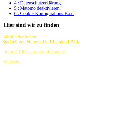
4.:
Datenschutzerklärung
.
5.:
Matomo deaktivieren
.
6.:
Cookie-Konfigurations-Box
.
Hier sind wir zu finden
56566 Oberbieber
Stadtteil von Neuwied in Rheinland-Pfalz
info(at)1000-jahre-oberbieber.de
Webseite